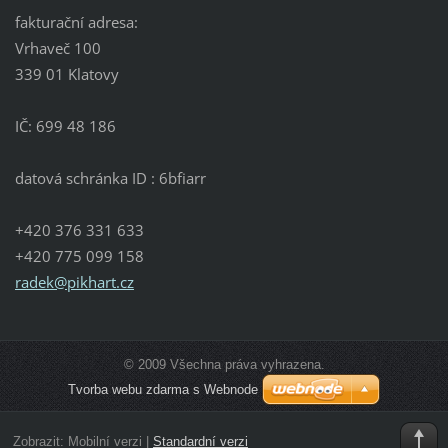
fakturační adresa:
Vrhaveč 100
339 01 Klatovy
IČ: 699 48 186
datová schránka ID : 6bfiarr
+420 376 331 633
+420 775 099 158
radek@pi
khart.cz
© 2009 Všechna práva vyhrazena.
Tvorba webu zdarma s Webnode
Zobrazit:
Mobilní verzi
|
Standardní verzi