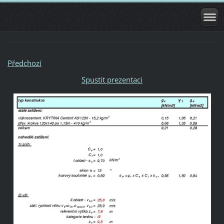
Předchozí
Spustit prezentaci