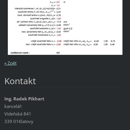
« Zpět
Kontakt
Ing. Radek Pikhart
kancelář:
Vídeňská 841
339 01Klatovy