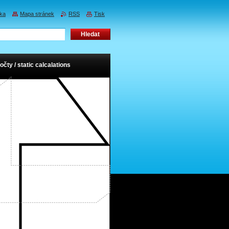
nka
Mapa stránek
RSS
Tisk
očty / static calcalations