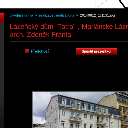
Úvodní stránka
>
realizace / realizations
>
20140812_111131.jpg
Lázeňský dům "Tatra" , Mariánské Lázně
arch. Zdeněk Franta
Předchozí
Spustit prezentaci