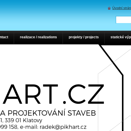
Úvodní strá
ontact
realizace / realizations
projekty / projects
statické výp