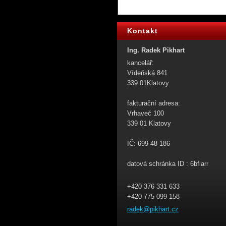
Kontakt
Ing. Radek Pikhart
kancelář:
Vídeňská 841
339 01Klatovy
fakturační adresa:
Vrhaveč 100
339 01 Klatovy
IČ: 699 48 186
datová schránka ID : 6bfiarr
+420 376 331 633
+420 775 099 158
radek@pi
khart.cz