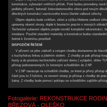
konstrukce, vybourání vnitřních příček. Poté budou provedeny nové 
podlahy přízemí, betonáž železobetonového věnce pod novým dřev
dřevěných konstrukcí vaznicového krovu členité valbové střechy.
Objem objektu bude zvětšen, sklon a výška hřebene sedlové stř
upraveny okenní otvory, dojde k bouracím pracím v nosných stěnách 
Technické vybavení objektu projde rovněž kompletní rekonstrukcí, b
instalace. Použité stavební materiály a konstrukce budou standardn
šetrné k životnímu prostředí.
DISPOZIČNÍ ŘEŠENÍ
V přízemí se přes zádveří a vstupní chodbu dostaneme do hlavníh
s kuchyňskou linkou a jídelním stolem. Z chodby je pak přístup koup
hosty a do prostoru technického zařízení domu ( vytápění, ohřev TU
přístup jednoramenných 2x lomeným schodištěm do 2.NP.
V 2.NP navazuje na schodiště chodba, ze které je přímý přístup do
části jsou to 3 ložnice, ze severní strany je přístup z chodby do pra
šatny. Z chodby bude pomocí poklopu se schodištěm zajištěn přístu
Fotogalerie: REKONSTRUKCE ROD
BŘEZOVÁ - OLEŠKO