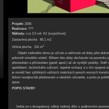
Projekt:
2006
Realizace:
???
Náklady:
cca 3,5 mil. Kč (rozpočtové)
Zastavěná plocha:
80,1 m2
2
Užitná plocha:
116 m
Objekt rodinného domu je užíván a udržován od doby jeho dokon
polovině minulého století. Během této doby docházelo na pozemku 
přestavbám a přístavbám (garáž apod.) až do nynější podoby. Stáří o
opotřebení, technického zařízení, tepelné ochrany a s tím spojené ú
je rovněž bez zjištěných vážných statických poruch nosných konstru
řešení neodpovídá představám a nárokům uživatele, a proto je potř
úprav.
POPIS STAVBY
Jedná se o dvoupatrový zděný rodinný dům s podkrovním prostore