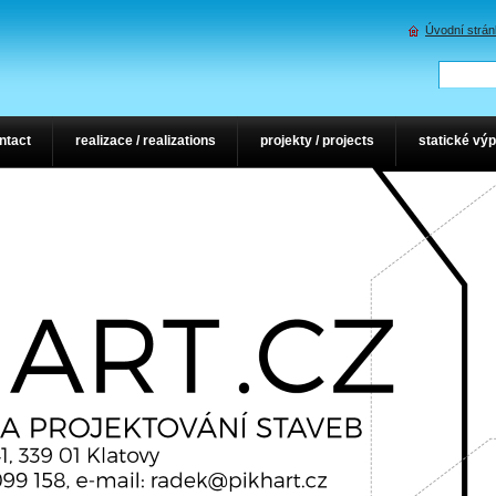
Úvodní strá
ontact
realizace / realizations
projekty / projects
statické výp