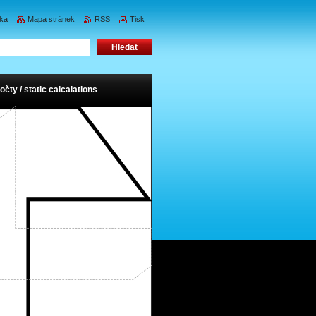
nka
Mapa stránek
RSS
Tisk
očty / static calcalations