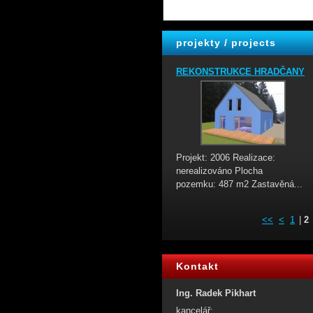
projekty / projects
REKONSTRUKCE HRADČANY
Projekt: 2006 Realizace:
nerealizováno Plocha
pozemku: 487 m2 Zastavěná...
<<
<
1
|
2
Kontakt
Ing. Radek Pikhart
kancelář: