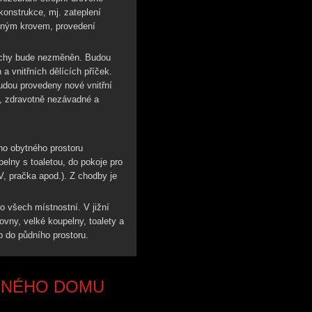
konstrukce, mj. zateplení
ěným krovem, provedení
echy bude nezměněn. Budou
a vnitřních dělících příček.
udou provedeny nové vnitřní
í, zdravotně nezávadné a
o obytného prostoru
elny s toaletou, do pokoje pro
V, pračka apod.). Z chodby je
 všech místnostní. V jižní
covny, velké koupelny, toalety a
p do půdního prostoru.
INNÉHO DOMU