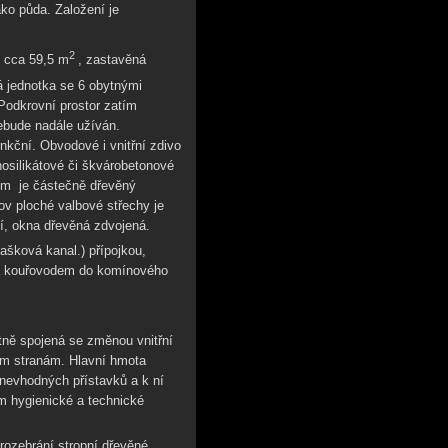
ko půda. Založení je
2
 cca 59,5 m
, zastavěná
á jednotka se 6 obytnými
Podkrovní prostor zatím
ebude nadále užíván.
kční. Obvodové i vnitřní zdivo
nosilikátové či škvárobetonové
mím je částečně dřevěný
ov ploché valbové střechy je
í, okna dřevěná zdvojená.
šková kanal.) přípojkou,
ena kouřovodem do komínového
ně spojená se změnou vnitřní
ým stranám. Hlavní hmota
 nevhodných přístavků a k ní
m hygienické a technické
rozebrání stropní dřevěné