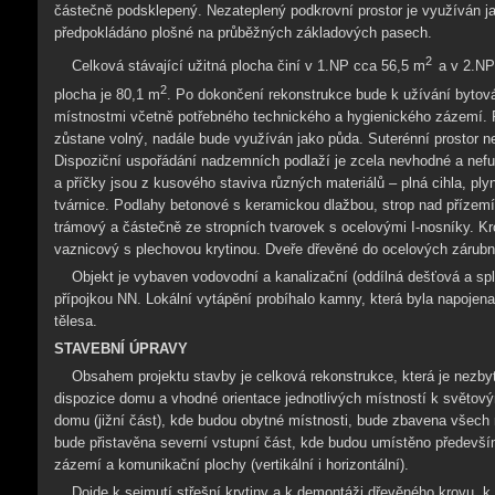
částečně podsklepený. Nezateplený podkrovní prostor je využíván ja
předpokládáno plošné na průběžných základových pasech.
2
Celková stávající užitná plocha činí v 1.NP cca 56,5 m
a v 2.NP
2
plocha je 80,1 m
. Po dokončení rekonstrukce bude k užívání bytov
místnostmi včetně potřebného technického a hygienického zázemí. 
zůstane volný, nadále bude využíván jako půda. Suterénní prostor n
Dispoziční uspořádání nadzemních podlaží je zcela nevhodné a nefun
a příčky jsou z kusového staviva různých materiálů – plná cihla, ply
tvárnice. Podlahy betonové s keramickou dlažbou, strop nad příze
trámový a částečně ze stropních tvarovek s ocelovými I-nosníky. Kr
vaznicový s plechovou krytinou. Dveře dřevěné do ocelových zárubn
Objekt je vybaven vodovodní a kanalizační (oddílná dešťová a spla
přípojkou NN. Lokální vytápění probíhalo kamny, která byla napoj
tělesa.
STAVEBNÍ ÚPRAVY
Obsahem projektu stavby je celková rekonstrukce, která je nezbyt
dispozice domu a vhodné orientace jednotlivých místností k světov
domu (jižní část), kde budou obytné místnosti, bude zbavena všech
bude přistavěna severní vstupní část, kde budou umístěno předevší
zázemí a komunikační plochy (vertikální i horizontální).
Dojde k sejmutí střešní krytiny a k demontáži dřevěného krovu, k 