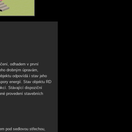
čení, odhadem v první
jeho drobným úpravám,
bjektu odpovídá i stav jeho
spory energií. Stav objektu RD
kcí. Stávající dispoziční
ebné provedení stavebních
m pod sedlovou střechou,