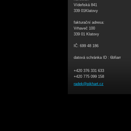
Vídeňská 841
339 01Klatovy
fakturační adresa:
Vrhaveč 100
339 01 Klatovy
IČ: 699 48 186
datová schránka ID : 6bfiarr
+420 376 331 633
+420 775 099 158
radek@pi
khart.cz